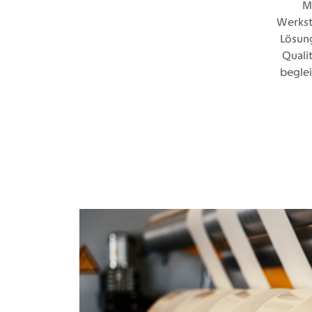
M
Werkst
Lösung
Quali
beglei