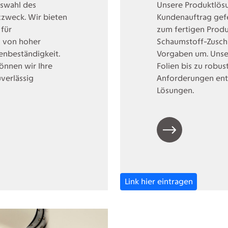
uswahl des
Unsere Produktlösu
tzzweck. Wir bieten
Kundenauftrag gefe
 für
zum fertigen Produk
– von hoher
Schaumstoff-Zusch
ienbeständigkeit.
Vorgaben um. Unser
önnen wir Ihre
Folien bis zu robus
uverlässig
Anforderungen entw
Lösungen.
Link hier eintragen