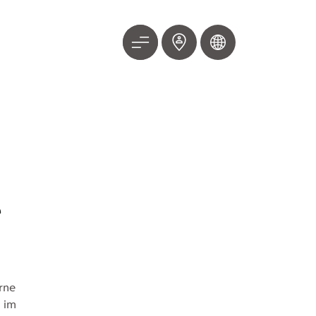
e
rne
 im