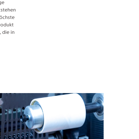
ge
tstehen
höchste
rodukt
 die in