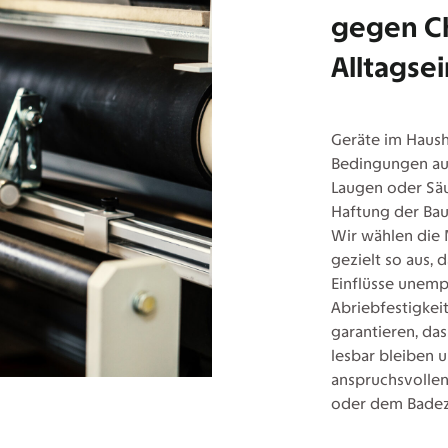
gegen C
Alltagsei
Geräte im Hausha
Bedingungen ausg
Laugen oder Säu
Haftung der Bau
Wir wählen die M
gezielt so aus,
Einflüsse unempf
Abriebfestigkei
garantieren, da
lesbar bleiben 
anspruchsvolle
oder dem Badez