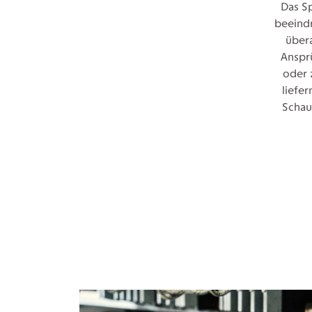
Das S
beeind
übera
Anspr
oder 
liefe
Schau