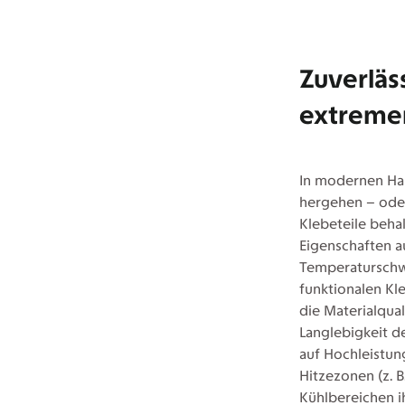
Zuverläs
extreme
In modernen Ha
hergehen – oder
Klebeteile behal
Eigenschaften 
Temperaturschw
funktionalen K
die Materialqual
Langlebigkeit d
auf Hochleistun
Hitzezonen (z. B
Kühlbereichen ih